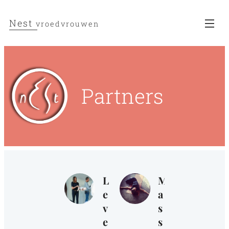
Nest
vroedvrouwen
Partners
L
M
e
a
v
s
e
s